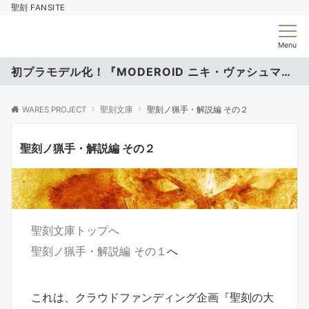
聖刻 FANSITE
Menu
初プラモデル化！『MODEROID ニキ・ヴァシュマール』
WARES PROJECT
聖刻文庫
聖刻ノ猟手・解説編 その２
聖刻ノ猟手・解説編 その２
聖刻文庫トップへ
聖刻ノ猟手・解説編 その１
へ
これは、クラウドファンディング企画『聖刻の大