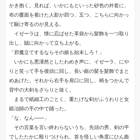
かき抱く。見れば、いかにもといった砂色の外套に、
布の覆面を着けた人影が四つ、五つ、こちらに向かっ
て駆け寄るのが見える。
イゼーラは、懐に忍ばせた革袋から髪飾を一つ取り
出し、賊に向かって立ち上がる。
「邪魔立てするならその娘も始末しろ！」
いかにも悪漢然としたわめき声に、イゼーラ、にや
りと笑って手を後頭に回し、長い銀の髪を髪飾でまと
めあげた。それから右手を肩口に回し、柄をつかんで
背中の大剣をざらりと抜く。
まるで紙細工のごとく、重たげな剣がふうわりと女
鍛冶師の手の中で踊った。
「な、なん――」
その言葉を言い終わらないうち、先頭の男、剣の平
でしたたかに殴りつけられ、首を怪しい角度にひん曲