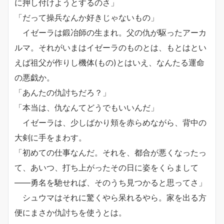
に押し付けようとするのさ」
「だって操兵なんか好きじゃないもの」
イゼーラは鍛冶師の生まれ。父の仇が駆ったアーカ
ルマ。それがいまはイゼーラのものとは、もとはとい
えば祖父が作りし機体(もの)とはいえ、なんたる運命
の悪戯か。
「あんたの仇討ちだろ？」
「本当は、仇なんてどうでもいいんだ」
イゼーラは、少しばかり頬を赤らめながら、背中の
大剣に手をまわす。
「初めての仕事なんだ。それを、都合が悪くなったっ
て、あいつ、打ち上がったその日に姿をくらまして
――勇名を馳せれば、そのうち見つかると思ってさ」
シュウマはそれに驚くやら呆れるやら。家を出る方
便にまさか仇討ちを使うとは。