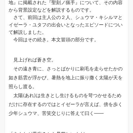
地』に掲載された『聖刻ノ猟手』について、その内容
から背景設定などを解説するものです。
さて、前回は主人公の２人、シュウマ・キシルマと
イゼーラ・ユタフの出会いとなったエピソードについ
て解説しました。
今回はその続き。本文冒頭の部分です。
見上げれば蒼き空。
その遠き青に、さっとばかりに刷毛を走らせたかの
如き筋雲が浮かび、暑熱を地上に振り撒く太陽が天を
照らし渡る。
太陽(あれ)は生きとし生けるものを苛つかせるため
だけに存在するのではとイゼーラが言えば、傍を歩く
少年シュウマ、苦笑交じりに答えて曰く――