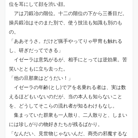
位を耳にして顔を渋い顔。
アは刀鍛冶の階位。十二の階位の下から三番目だ。
操兵鍛冶はそのまた別で、使う技法も知識も別のも
の。
「ああそうさ。だけど猟手やってりゃ甲冑も触れる
し、研ぎだってできる」
イゼーラは意気がるが、相手にとっては逆効果。苦
笑いとともに立ち去った。
「他の旦那衆はどうだい！」
イゼーラの年齢(とし)でアを名乗れる者は、実は数
えるほどもいないのだが、当の本人も知らないこと
を、どうしてそこらの流れ者が知るわけもなし。
集まっていた群衆も一人散り、二人散りと、しまい
には珍しがりの物好きたちが残るばかり。
「なんだい、見世物じゃないんだ、商売の邪魔するな