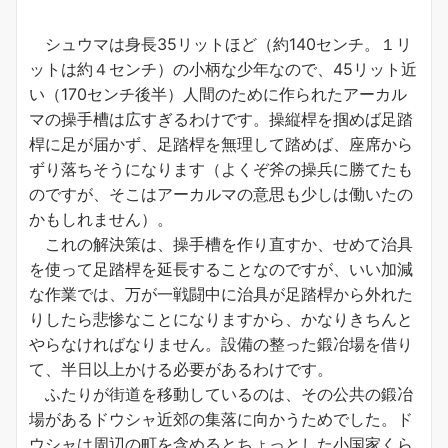
シュウマは身長35リットほど（約140センチ。１リ
ットは約４センチ）の小柄な少年なので、45リット近
い（170センチ後半）人間のために作られたアーカル
マの操手槽は広すぎるわけです。操縦桿を掴めば足踏
桿に足が届かず、足踏桿を無理して踏めば、座席から
ずり落ちそうになります（よくぞ斧の操兵に勝てたも
のですが、そこはアーカルマの意思も少しは働いたの
かもしれません）。
これの解決策は、操手槽を作り直すか、せめて治具
を使って足踏桿を延長することなのですが、いい加減
な作業では、万が一戦闘中に治具が足踏桿から外れた
りしたら悲惨なことになりますから、かなりきちんと
やらなければなりません。設備の整った鍛冶場を借り
て、半日以上かける必要があるわけです。
ふたりが街道を移動しているのは、その公共の鍛冶
場があるドウシャ近郊の集落に向かうためでした。ド
ウシャは周辺の町を含めるとちょっとした小国家くら