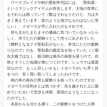
ワースブレイドや剣の聖刻年代記には、〈聖刻器〉
というマジックアイテムが存在します。大地の世界に
もそれらは残っていて（数はそれなりだけど、力は大
きく衰えています。昔のような強力なものはないに等
しい）、イゼーラが手に入れたのもそれです。
持ち主がたまたまその価値に気づいていなかったら
しく、市でただの髪飾りとして売りに出されていた
（燃料となるクズ聖刻石がないと、本当にただの髪飾
りなので）のを、聖刻器の鑑定法を知っていた（ご都
合主義ではなく、鍛冶師は操兵の仮面を扱うので、自
然とそうした知識が身につくのです。シュウマは真面
目なので、もっと詳しいかも）イゼーラがいち早く目
をつけ、安く買い取ってしまったわけです。
例の斧の操兵の男も髪飾りを狙っていたのですが、
イゼーラが目利きとは気づかず、先を越された上に舐
めていたせいで交渉も決裂、冒頭のようなことになっ
たのでした。
名前からも分かる通り、この髪飾りをつけた人間