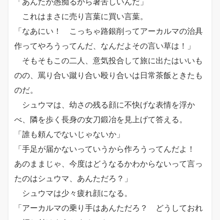
「あんたが愚痴るから暑苦しいんだ」
これはまさに売り言葉に買い言葉。
「なあにい！ こっちゃ路銀削ってアーカルマの治具
作ってやろうってんだ、なんだよその言い草は！」
そもそもこの二人、意気投合して旅に出たはいいも
のの、罵り合い蹴り合い殴り合いは日常茶飯ときたも
のだ。
シュウマは、幼さの残る顔に不快げな表情を浮か
べ、隣を歩く長身の女刀鍛冶を見上げて答える。
「誰も頼んでないじゃないか」
「手足が届かないっていうから作ろうってんだよ！
あのままじゃ、今度はどうなるかわからないって言っ
たのはシュウマ、あんただろ？」
シュウマは少々疲れ顔になる。
「アーカルマの乗り手はあんただろ？ どうしておれ