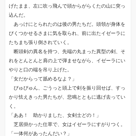
げたまま、左に吹っ飛んで頭からがらくたの山に突っ
込んだ。
あっけにとられたのは後の男たちだ。頭領が身体を
びくつかせるさまに気を取られ、前に出たイゼーラに
たちまち張り倒されていく。
断頭剣の異名を持つ、先端の丸まった異型の剣、そ
れをとんとんと肩の上で弾ませながら、イゼーラにい
やりと口の端を吊り上げた。
「女だからって舐めるなよ？」
びゅびゅん、ごうっと頭上で剣を振り回せば、すっ
かり怯えきった男たちが、悲鳴とともに逃げ去ってい
く。
「ああ！ 助かりました、女剣士どの！」
芝居掛かった仕草で、女はイゼーラにすがりつく。
「一体何があったんだい？」