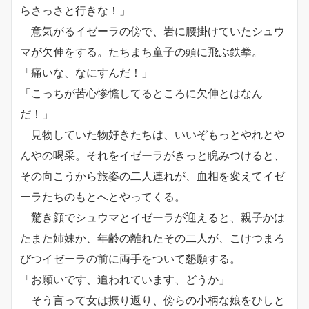
らさっさと行きな！」
意気がるイゼーラの傍で、岩に腰掛けていたシュウ
マが欠伸をする。たちまち童子の頭に飛ぶ鉄拳。
「痛いな、なにすんだ！」
「こっちが苦心惨憺してるところに欠伸とはなん
だ！」
見物していた物好きたちは、いいぞもっとやれとや
んやの喝采。それをイゼーラがきっと睨みつけると、
その向こうから旅姿の二人連れが、血相を変えてイゼ
ーラたちのもとへとやってくる。
驚き顔でシュウマとイゼーラが迎えると、親子かは
たまた姉妹か、年齢の離れたその二人が、こけつまろ
びつイゼーラの前に両手をついて懇願する。
「お願いです、追われています、どうか」
そう言って女は振り返り、傍らの小柄な娘をひしと