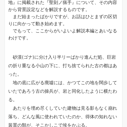
地』に掲載された『聖刻ノ猟手』について、その内容
から背景設定などを解説するものです。
まだ始まったばかりですが、お話はひとまずの区切
りに向かって動き始めます。
でもって、ここからがいよいよ解説本編とあいなる
わけです。
砂漠(ゴナ)に分け入り半リーばかり進んだ処、巨岩
の折り重なる小山の下に、打ち捨てられた古の都はあ
った。
地の底に広がる廃墟には、かつてこの地を闊歩して
いたであろう古の操兵が、岩と同化したように横たわ
る。
あたりを埋め尽くしていた建物は見る影もなく崩れ
落ち、どんな風に使われていたのか、得体の知れない
装置の類が、そこかしこで埃をかぶる。