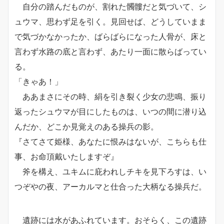
自分の踏んだものが、割れた髑髏だと気づいて、シ
ュウマ、思わず足を引く。見回せば、どうしていまま
で気づかなかったか、ばらばらになった人骨が、床と
言わず水路の底と言わず、あたり一面に散らばってい
る。
「きゃあ！」
ああまさにその時、絹を引き裂く少女の悲鳴、振り
返ったシュウマが目にしたものは、いつの間に潜り込
んだか、どこか見覚えのある操兵の影。
『さてさて姫様、あなたに恨みはないが、こちらも仕
事、お命頂戴いたしますぞ』
斧を構え、ユキムに庇われしチキを見下ろすは、い
つぞやの夜、アーカルマと仕合った大柄なる操兵だ。
遺跡には水があふれています。おそらく、この遺跡