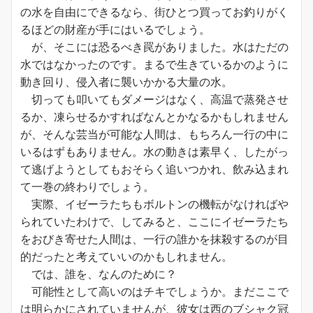
の水を自由にできるなら、街ひとつ買ってお釣りがく
るほどの財産が手にはいるでしょう。
が、そこには恐るべき罠がありました。水はただの
水ではなかったのです。まるで生きているかのように
動き回り、侵入者に襲いかかる大量の水。
切っても叩いてもダメージはなく、高温で蒸発させ
るか、凍らせるかすればなんとかなるかもしれません
が、そんな芸当が可能な人間は、もちろん一行の中に
いるはずもありません。水の動きは素早く、したがっ
て逃げようとしてもおそらく追いつかれ、飲み込まれ
て一巻の終わりでしょう。
実際、イゼーラたちもボルトンの機転がなければや
られていたわけで、してみると、ここにイゼーラたち
をおびき寄せた人間は、一行の誰かを抹殺するのが目
的だったと考えていいのかもしれません。
では、誰を、なんのために？
可能性として高いのはチキでしょうか。まだここで
は明らかにされていませんが、彼女は西のブシャク冠