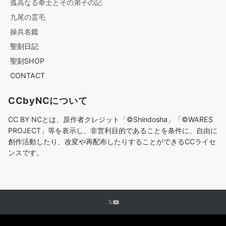
孤高なる拳士とその弟子の記
九尾の霊毛
操兵名鑑
聖刻日記
聖刻SHOP
CONTACT
CCbyNCについて
CC BY NCとは、原作者クレジット「©︎Shindosha」「
©︎
WARES
PROJECT」等を表示し、非営利目的であることを条件に、自由に
創作活動したり、改変や再配布したりすることができるCCライセ
ンスです。