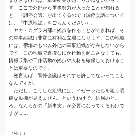
まかさなければ、軍事衝突が起こりかねないからで
す。ここで外部から軍事勢力が入ったことが知れる
と、〈調停会議〉が出てくるので（調停会議について
は、『中原地誌』をごらんください）。
ヤカ・カグラ内部に拠点を作ることができれば、そ
の軍事組織は非常に有利な立場になります。この地域
には、宿場のもの以外他の軍事組織が存在しないから
です。この地域で直接なにか行動を起こさなくても、
情報収集や工作活動の拠点や人材を確保しておけるこ
とは重要なのです。
逆言えば、調停会議はそれすら許してないってこと
なんですが。
ただし、こうした組織には、イゼーラたちを狙う明
確な動機が見えません。というわけで、結局のとこ
ろ、なんらかの「新事実」が必要になってくるわけで
すが……。
（続く）