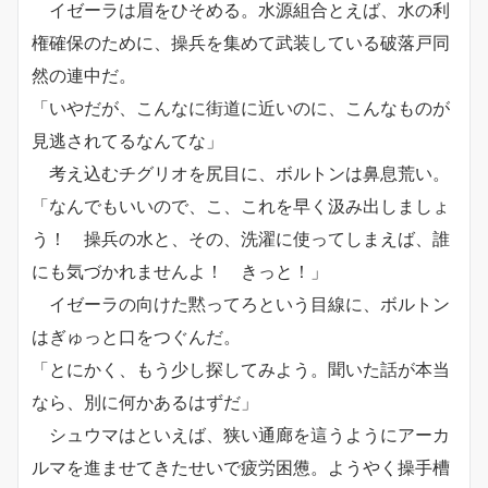
イゼーラは眉をひそめる。水源組合とえば、水の利
権確保のために、操兵を集めて武装している破落戸同
然の連中だ。
「いやだが、こんなに街道に近いのに、こんなものが
見逃されてるなんてな」
考え込むチグリオを尻目に、ボルトンは鼻息荒い。
「なんでもいいので、こ、これを早く汲み出しましょ
う！ 操兵の水と、その、洗濯に使ってしまえば、誰
にも気づかれませんよ！ きっと！」
イゼーラの向けた黙ってろという目線に、ボルトン
はぎゅっと口をつぐんだ。
「とにかく、もう少し探してみよう。聞いた話が本当
なら、別に何かあるはずだ」
シュウマはといえば、狭い通廊を這うようにアーカ
ルマを進ませてきたせいで疲労困憊。ようやく操手槽