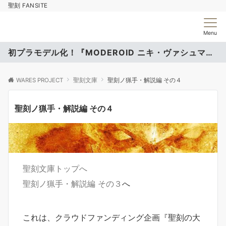
聖刻 FANSITE
Menu
初プラモデル化！『MODEROID ニキ・ヴァシュマール』
WARES PROJECT
聖刻文庫
聖刻ノ猟手・解説編 その４
聖刻ノ猟手・解説編 その４
聖刻文庫トップへ
聖刻ノ猟手・解説編 その３
へ
これは、クラウドファンディング企画『聖刻の大