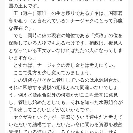
国の王女です。
王（冠主）家唯一の生き残りであるチキは、国家簒
奪を狙う（と言われている）ナージャクにとって邪魔
な存在です。
でも、同時に彼の現在の地位である「摂政」の位を
保障している人物でもあるわけです。摂政は、後見人
となっている王女がいなければただの人になってしま
いますから。
とすれば、ナージャクの差し金とは考えにくい。
ここで見方を少し変えてみましょう。
この遺跡をひそかに管理しているのは水源組合か、
それに匹敵する規模の組織とみて間違いないでしょ
う。例え水源組合以外の何者かがここを最初に発見
し、管理し始めたとしても、それを知った水源組合が
手を出してこないはずがないからです。
ヤクザみたいですが、実際そういう連中だと考えて
いただいて結構です。だいたい命に関わる資源を独占
管理している連中です。ろくなもんじゃありません。