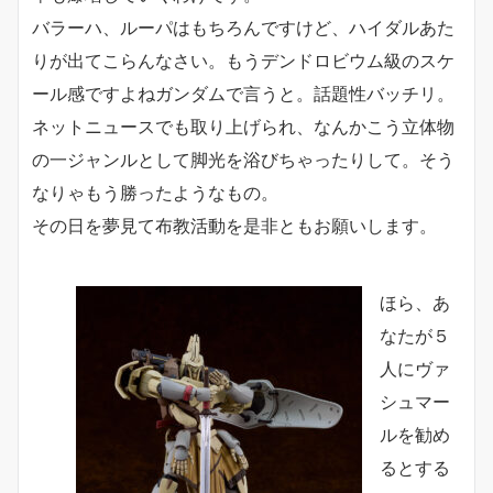
バラーハ、ルーパはもちろんですけど、ハイダルあた
りが出てこらんなさい。もうデンドロビウム級のスケ
ール感ですよねガンダムで言うと。話題性バッチリ。
ネットニュースでも取り上げられ、なんかこう立体物
の一ジャンルとして脚光を浴びちゃったりして。そう
なりゃもう勝ったようなもの。
その日を夢見て布教活動を是非ともお願いします。
ほら、あ
なたが５
人にヴァ
シュマー
ルを勧め
るとする