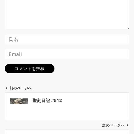
前のページへ
投
聖刻日記 #512
稿
ナ
ビ
ゲ
次のページへ
ー