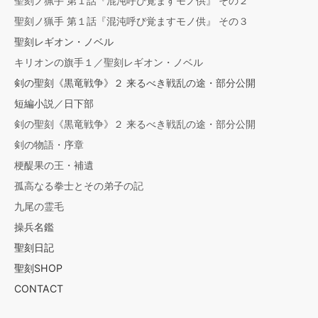
聖刻ノ猟手 第１話『混沌呼び覚ますモノ供』 その２
聖刻ノ猟手 第１話『混沌呼び覚ますモノ供』 その３
聖刻レギオン・ノベル
キリオンの旗手１／聖刻レギオン・ノベル
剣の聖刻《黒竜戦争》２ 来るべき戦乱の途・部分公開
短編小説／日下部
剣の聖刻《黒竜戦争》２ 来るべき戦乱の途・部分公開
剣の物語・序章
梗醍果の王・補遺
孤高なる拳士とその弟子の記
九尾の霊毛
操兵名鑑
聖刻日記
聖刻SHOP
CONTACT