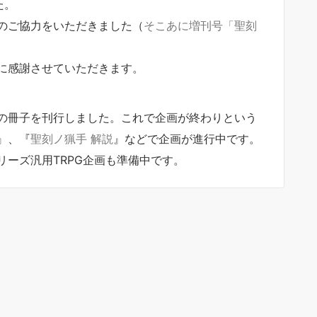
た。
のご協力をいただきました
（
そこあに増刊号「聖刻
に感謝させていただきます。
の冊子を刊行しました。これで企画が終わりという
』、『
聖刻ノ猟手 解説
』などで企画が進行中です。
リーズ
汎用
TRPG企画
も準備中です。