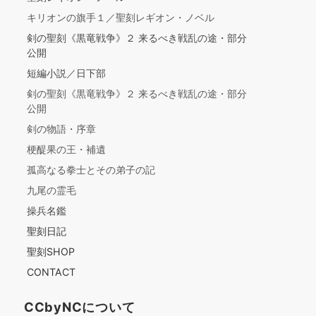
キリオンの旗手１／聖刻レギオン・ノベル
剣の聖刻《黒竜戦争》２ 来るべき戦乱の途・部分
公開
短編小説／日下部
剣の聖刻《黒竜戦争》２ 来るべき戦乱の途・部分
公開
剣の物語・序章
梗醍果の王・補遺
孤高なる拳士とその弟子の記
九尾の霊毛
操兵名鑑
聖刻日記
聖刻SHOP
CONTACT
CCbyNCについて