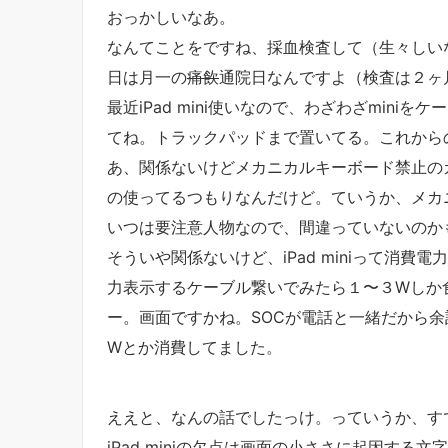
おっかしいなあ。
なんてことをですね、採血検査して（生々しい
日は月一の
痛飲
通院日なんですよ（検査は２ヶ
最近iPad mini使いなので、わざわざmin
てね。トラックパッドまで置いてる。これから
あ、関係ないけどメカニカルキーボード禁止の
の使ってるつもりなんだけど。ていうか、メカ
いつは要注意人物なので、間違っていないのか
そういや関係ないけど、iPad miniって消費
力表示するケーブル繋いでみたら１〜３Wしか食
ー。画面ですかね。SOCが電話と一緒だから
Wとか消費してました。
ええと、なんの話でしたっけ。っていうか、す
iPad miniの欠点は画面の小ささに起因す