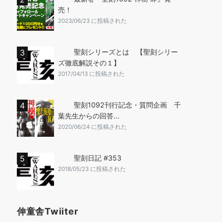
売！
2023/06/23 に投稿された
聖刻シリーズとは 【聖刻シリー
ズ徹底解説その１】
2017/04/13 に投稿された
聖刻1092刊行記念・質問企画 千
葉先生からの回答...
2020/06/24 に投稿された
聖刻日記 #353
2018/05/23 に投稿された
伸童舎Twiiter