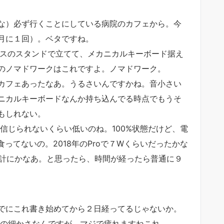
な）必ず行くことにしている病院のカフェから。今
月に１回）。ベタですね。
iをケースのスタンドで立てて、メカニカルキーボード据え
のノマドワークはこれですよ。ノマドワーク。
カフェあったなあ。うるさいんですかね。音小さい
ニカルキーボードなんか持ち込んでる時点でもうそ
もしれない。
電力信じられないくらい低いのね。100%状態だけど、電
ってないの。2018年のProで７Wくらいだったかな
余計にかなあ。と思ったら、時間が経ったら普通に９
でにこれ書き始めてから２日経ってるじゃないか。
る文字の細かさなんですが、マジで疲れますねこれ。