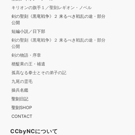
キリオンの旗手１／聖刻レギオン・ノベル
剣の聖刻《黒竜戦争》２ 来るべき戦乱の途・部分
公開
短編小説／日下部
剣の聖刻《黒竜戦争》２ 来るべき戦乱の途・部分
公開
剣の物語・序章
梗醍果の王・補遺
孤高なる拳士とその弟子の記
九尾の霊毛
操兵名鑑
聖刻日記
聖刻SHOP
CONTACT
CCbyNCについて