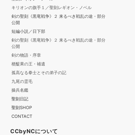
キリオンの旗手１／聖刻レギオン・ノベル
剣の聖刻《黒竜戦争》２ 来るべき戦乱の途・部分
公開
短編小説／日下部
剣の聖刻《黒竜戦争》２ 来るべき戦乱の途・部分
公開
剣の物語・序章
梗醍果の王・補遺
孤高なる拳士とその弟子の記
九尾の霊毛
操兵名鑑
聖刻日記
聖刻SHOP
CONTACT
CCbyNCについて