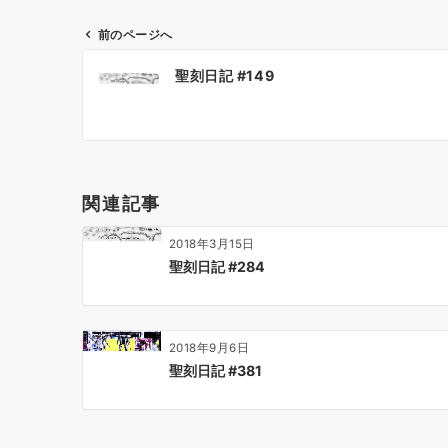
前のページへ
投
聖刻日記 #149
稿
ナ
ビ
ゲ
ー
関連記事
シ
ョ
2018年3月15日
ン
聖刻日記 #284
2018年9月6日
聖刻日記 #381