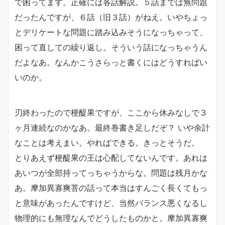
で困ってます。正確には各話解説。５話までは無問題
だったんですが、６話（旧３話）がねえ。いやちょっ
とデリケートな問題に踏み込みそうになっちゃって、
困って直しての繰り返し。そういう話になっちゃうん
だよなあ。なんかこうさらっと書くにはどうすればい
いのか。
刃終わったので梗醍果ですが、ここから休みなしで３
ヶ月連続なのかなあ。最終巻書き足しだぞ？ いや余計
なことは考えまい。やればできる。きっとそうだ。
とりあえず梗醍果の王は心配してないんです。あれは
あいつが全部持ってっちゃうからな。問題は残月かな
あ。摩加異寡爽菩の話って本当はすんごく長くてもっ
と意味があったんですけど、当然バランス悪くなるし
物理的にも無理なんでどうしたものかと。摩加異寡爽