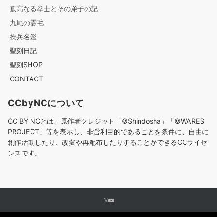
孤高なる拳士とその弟子の記
九尾の霊毛
操兵名鑑
聖刻日記
聖刻SHOP
CONTACT
CCbyNCについて
CC BY NCとは、原作者クレジット「©︎Shindosha」「
©︎
WARES
PROJECT」等を表示し、非営利目的であることを条件に、自由に
創作活動したり、改変や再配布したりすることができるCCライセ
ンスです。