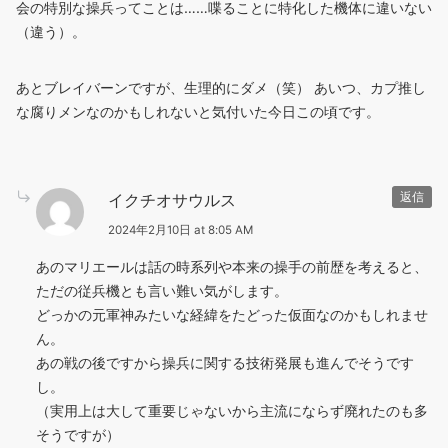
会の特別な操兵ってことは……喋ることに特化した機体に違いない
（違う）。
あとブレイバーンですが、生理的にダメ（笑） あいつ、カプ推し
な腐りメンなのかもしれないと気付いた今日この頃です。
イクチオサウルス
返信
2024年2月10日 at 8:05 AM
あのマリエールは話の時系列や本来の操手の前歴を考えると、
ただの従兵機とも言い難い気がします。
どっかの元軍神みたいな経緯をたどった仮面なのかもしれませ
ん。
あの戦の後ですから操兵に関する技術発展も進んでそうです
し。
（実用上は大して重要じゃないから主流にならず廃れたのも多
そうですが）