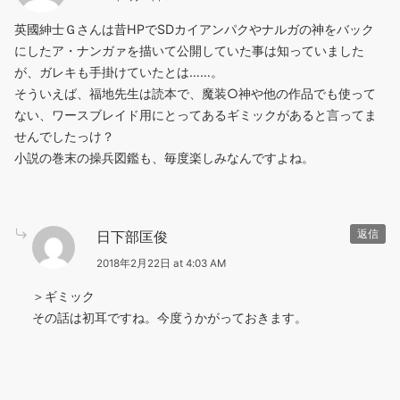
英國紳士Ｇさんは昔HPでSDカイアンパクやナルガの神をバック
にしたア・ナンガァを描いて公開していた事は知っていました
が、ガレキも手掛けていたとは……。
そういえば、福地先生は読本で、魔装○神や他の作品でも使って
ない、ワースブレイド用にとってあるギミックがあると言ってま
せんでしたっけ？
小説の巻末の操兵図鑑も、毎度楽しみなんですよね。
日下部匡俊
返信
2018年2月22日 at 4:03 AM
＞ギミック
その話は初耳ですね。今度うかがっておきます。