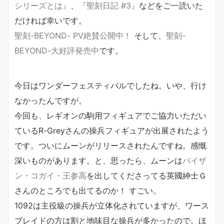
シリーズとは』
、
『聖刻日記 #3』
などをご一読いた
だければ幸いです。
聖刻-BEYOND- PV絶賛公開中！
そして、
聖刻-
BEYOND-大好評発売中
です。
今日はワンダーフェスティバルでしたね。いや、行け
なかったんですが。
今回も、レギオンの駒用フィギュアでご協力いただい
ているR-Greyさんの操兵フィギュアが出展されたよう
です。ついにムーンがリリースされたんですね。感慨
深いものがあります。と、思ったら、ムーンは
バイザ
ン・コガイ・王参高
を出してくださってる英國紳士Ｇ
さんのところでも出てるのか！ すごい。
1092は主役級の操兵が立体化されていますが、ワース
ブレイドの方は割と地味目な操兵が多かったので。ほ