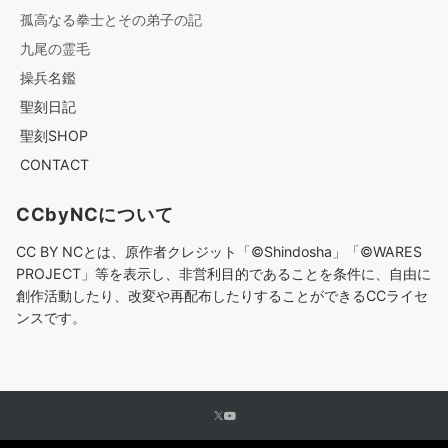
孤高なる拳士とその弟子の記
九尾の霊毛
操兵名鑑
聖刻日記
聖刻SHOP
CONTACT
CCbyNCについて
CC BY NCとは、原作者クレジット「©︎Shindosha」「
©︎
WARES
PROJECT」等を表示し、非営利目的であることを条件に、自由に
創作活動したり、改変や再配布したりすることができるCCライセ
ンスです。