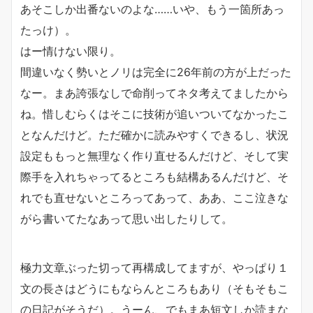
あそこしか出番ないのよな……いや、もう一箇所あっ
たっけ）。
はー情けない限り。
間違いなく勢いとノリは完全に26年前の方が上だった
なー。まあ誇張なしで命削ってネタ考えてましたから
ね。惜しむらくはそこに技術が追いついてなかったこ
となんだけど。ただ確かに読みやすくできるし、状況
設定ももっと無理なく作り直せるんだけど、そして実
際手を入れちゃってるところも結構あるんだけど、そ
れでも直せないところってあって、ああ、ここ泣きな
がら書いてたなあって思い出したりして。
極力文章ぶった切って再構成してますが、やっぱり１
文の長さはどうにもならんところもあり（そもそもこ
の日記がそうだ）。うーん、でもまあ短文しか読まな