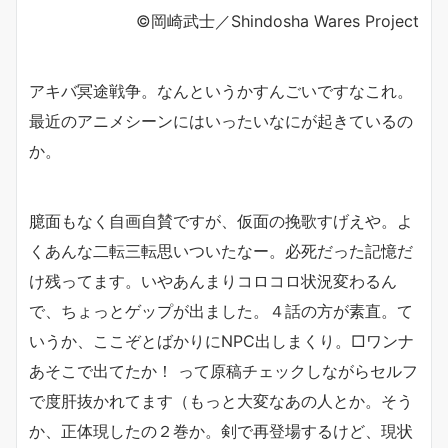
©︎岡崎武士／Shindosha Wares Project
アキバ冥途戦争。なんというかすんごいですなこれ。
最近のアニメシーンにはいったいなにが起きているの
か。
臆面もなく自画自賛ですが、仮面の挽歌すげえや。よ
くあんな二転三転思いついたなー。必死だった記憶だ
け残ってます。いやあんまりコロコロ状況変わるん
で、ちょっとゲップが出ました。４話の方が素直。て
いうか、ここぞとばかりにNPC出しまくり。□ワンナ
あそこで出てたか！ って原稿チェックしながらセルフ
で度肝抜かれてます（もっと大変なあの人とか。そう
か、正体現したの２巻か。剣で再登場するけど、現状