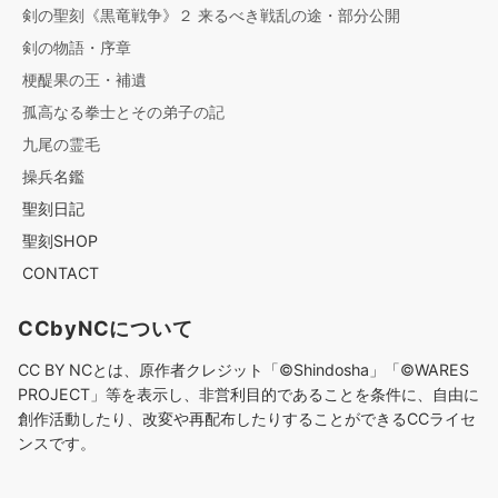
剣の聖刻《黒竜戦争》２ 来るべき戦乱の途・部分公開
剣の物語・序章
梗醍果の王・補遺
孤高なる拳士とその弟子の記
九尾の霊毛
操兵名鑑
聖刻日記
聖刻SHOP
CONTACT
CCbyNCについて
CC BY NCとは、原作者クレジット「©︎Shindosha」「
©︎
WARES
PROJECT」等を表示し、非営利目的であることを条件に、自由に
創作活動したり、改変や再配布したりすることができるCCライセ
ンスです。