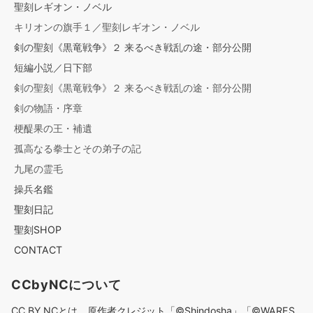
聖刻レギオン・ノベル
キリオンの旗手１／聖刻レギオン・ノベル
剣の聖刻《黒竜戦争》２ 来るべき戦乱の途・部分公開
短編小説／日下部
剣の聖刻《黒竜戦争》２ 来るべき戦乱の途・部分公開
剣の物語・序章
梗醍果の王・補遺
孤高なる拳士とその弟子の記
九尾の霊毛
操兵名鑑
聖刻日記
聖刻SHOP
CONTACT
CCbyNCについて
CC BY NCとは、原作者クレジット「©︎Shindosha」「
©︎
WARES