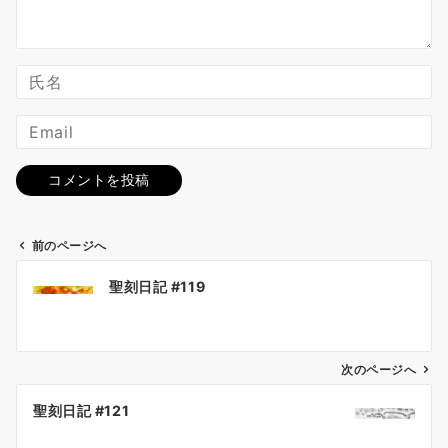
前のページへ
投
聖刻日記 #119
稿
ナ
ビ
ゲ
次のページへ
ー
聖刻日記 #121
シ
ョ