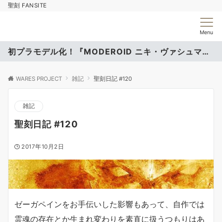
聖刻 FANSITE
Menu
初プラモデル化！『MODEROID ニキ・ヴァシュマール』
WARES PROJECT
雑記
聖刻日記 #120
雑記
聖刻日記 #120
2017年10月2日
ゼーガペインをお手伝いした影響もあって、自作では
霊魂の存在とか生まれ変わりを素直に扱うつもりはあ