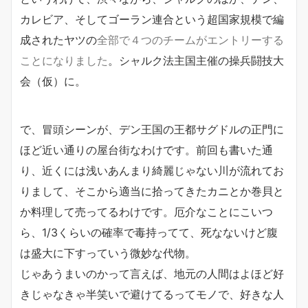
カレビア、そしてゴーラン連合という超国家規模で編
成されたヤツの
全部で４つのチームがエントリーする
ことになりました
。シャルク法主国主催の操兵闘技大
会（仮）に。
で、冒頭シーンが、デン王国の王都サグドルの正門に
ほど近い通りの屋台街なわけです。前回も書いた通
り、近くには浅いあんまり綺麗じゃない川が流れてお
りまして、そこから適当に拾ってきたカニとか巻貝と
か料理して売ってるわけです。厄介なことにこいつ
ら、1/3くらいの確率で毒持ってて、死なないけど腹
は盛大に下すっていう微妙な代物。
じゃあうまいのかって言えば、地元の人間はよほど好
きじゃなきゃ半笑いで避けてるってモノで、好きな人