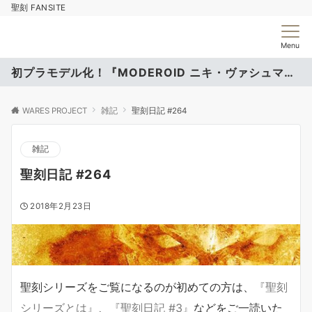
聖刻 FANSITE
Menu
初プラモデル化！『MODEROID ニキ・ヴァシュマール』
WARES PROJECT
雑記
聖刻日記 #264
雑記
聖刻日記 #264
2018年2月23日
聖刻シリーズをご覧になるのが初めての方は、
『聖刻
シリーズとは』
、
『聖刻日記 #3』
などをご一読いた