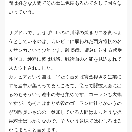
間は好きな人間でその毒に免疫あるのでさして困らな
いっていう。
サグドルで、よせばいいのに川縁の焼きガニを食べよ
うとしているのは、カレビアに雇われた西方将棋の名
人サンカという少年です。齢15歳。聖刻に対する感受
性ゼロ。純粋に彼は戦略、戦術面の才能を見込まれて
スカウトされました。
カレビアという国は、平たく言えば賞金稼ぎを生業に
する連中が集まってるところで、従って闘技大会に出
るのもそういう連中の寄せ集めです。ゴーランも大概
ですが、あそこはまとめ役のゴーラン結社とかいうの
が胡散臭いものの、参加している人間はまっとうな操
兵騎士ばっかりなので、そういう意味ではむしろはる
かにまともと言えます。