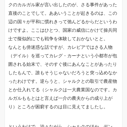
クのカルガル家が言い出したのが、さる事件があった
直後のことでして。ああいうことが起きるのは、この
辺の国々が平和に慣れきって弛んどるからだというわ
けですよ。ここはひとつ、国家の威信にかけて操兵同
士で擬似的にでも戦争を体験しておかないとと。
なんとも傍迷惑な話ですが、カレビアではさる人物
（デイル）を巡ってカレグ・カーナという小都市が包
囲される始末で、そのすぐ後にあんなことがあったり
したもんで、誰もそうじゃないだろうと突っ込めなか
ったわけです。逆らうと、シャルクとの取引で農産物
とか仕入れてる（シャルクは一大農業国なのです。カ
ルガルももとはと言えば一介の農夫からの成り上が
り）ところが困窮するのは目に見えてましたし。
というわけで、渋々ながら、シャルクのほか、デン、