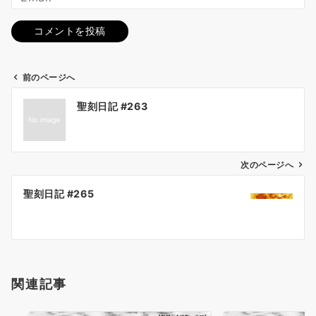
前のページへ
投
聖刻日記 #263
稿
ナ
ビ
ゲ
次のページへ
ー
聖刻日記 #265
シ
ョ
ン
関連記事