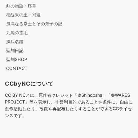
剣の物語・序章
梗醍果の王・補遺
孤高なる拳士とその弟子の記
九尾の霊毛
操兵名鑑
聖刻日記
聖刻SHOP
CONTACT
CCbyNCについて
CC BY NCとは、原作者クレジット「©︎Shindosha」「
©︎
WARES
PROJECT」等を表示し、非営利目的であることを条件に、自由に
創作活動したり、改変や再配布したりすることができるCCライセ
ンスです。