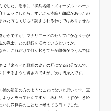
んでした。巻末に『操兵名鑑・ズィーダル・ハーク
容チェックしたら、ずいぶん本編と齟齬があったの
まれた方も同じもの読まされるわけではありません
巻からですが、マナリアードのセリフにかなり手が
生の戦士』との齟齬を埋めているというか。
なら、これだけで何が起きてたか想像がつくんでは
争２『来るべき戦乱の途』の肝になる部分なんで、
ぐに出るような書き方ですが、次は四操兵です。
ル編の最初の方のようなことはないと思います。直
しようと思ってたんですが、あれだ、さすが引き続
たいに四操兵のことだけ考えてる日々でした。