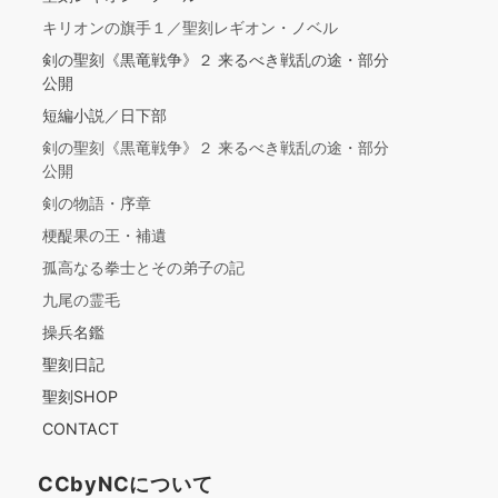
キリオンの旗手１／聖刻レギオン・ノベル
剣の聖刻《黒竜戦争》２ 来るべき戦乱の途・部分
公開
短編小説／日下部
剣の聖刻《黒竜戦争》２ 来るべき戦乱の途・部分
公開
剣の物語・序章
梗醍果の王・補遺
孤高なる拳士とその弟子の記
九尾の霊毛
操兵名鑑
聖刻日記
聖刻SHOP
CONTACT
CCbyNCについて