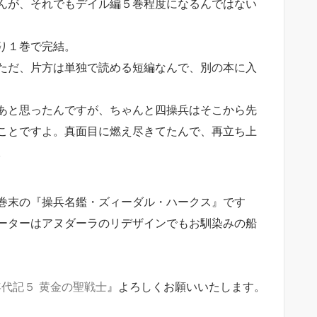
んが、それでもデイル編５巻程度になるんではない
り１巻で完結。
ただ、片方は単独で読める短編なんで、別の本に入
あと思ったんですが、ちゃんと四操兵はそこから先
ことですよ。真面目に燃え尽きてたんで、再立ち上
。
巻末の『操兵名鑑・ズィーダル・ハークス』です
ーターはアヌダーラのリデザインでもお馴染みの船
年代記５
黄金の聖戦士
』よろしくお願いいたします。