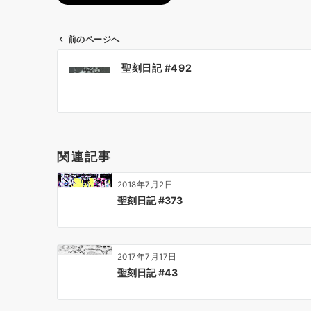
前のページへ
投
聖刻日記 #492
稿
ナ
ビ
ゲ
ー
関連記事
シ
ョ
2018年7月2日
ン
聖刻日記 #373
2017年7月17日
聖刻日記 #43