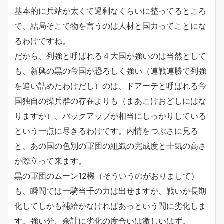
基本的に兵站が太くて過剰なくらいに整ってるところ
で、結局そこで物を言うのは人材と国力ってことにな
るわけですね。
だから、列強と呼ばれる４大国が強いのは当然として
も、新興の黒の帝国が恐ろしく強い（連戦連勝で列強
を追い詰めたわけだし）のは、ドアーテと呼ばれる帝
国独自の操兵群の存在よりも（まあこけおどしにはな
りますが）、バックアップが相当にしっかりしている
という一点に尽きるわけです。内情をつぶさに見る
と、あの国の色別の軍団の組織の完成度と士気の高さ
が際立って来ます。
黒の軍団のムーン12機（そういうのがおりまして）
も、瞬間では一騎当千の力は出せますが、戦いが長期
化してしかも補給がなければあっという間に劣化しま
す。強い分、余計に劣化の度合いは激しいはず。