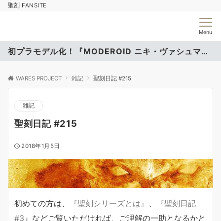
聖刻 FANSITE
Menu
初プラモデル化！『MODEROID ニキ・ヴァシュマール』
WARES PROJECT
雑記
聖刻日記 #215
雑記
聖刻日記 #215
2018年1月5日
初めての方は、
『聖刻シリーズとは』
、
『聖刻日記
#3』
などご覧いただければ、ご理解の一助となるかと