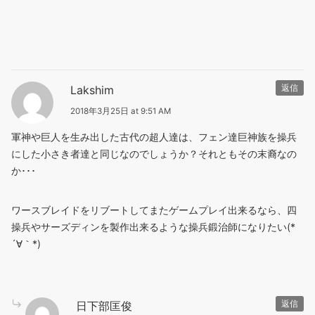
Lakshim
返信
2018年3月25日 at 9:51 AM
軍神や巨人を生み出した古代の超人達は、フェン達巨神族を操兵
にした小さき者達と同じなのでしょうか？それともその末裔なの
か･･･
ワースブレイドをリブートしてまたゲームプレイ出来るなら、四
操兵やサーズディンを製作出来るような操兵鍛治師になりたい(*
´∀｀*)
日下部匡俊
返信