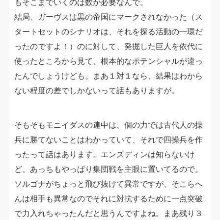
もそこまでいくのは数が必要なんで。
結局、ガーヴスは黒の帝国にマークされなかった（ス
タートセットのシナリオは、それを探る活動の一環だ
ったのですよ！）のに対して、発掘した巨人を依代に
使ったところから見て、根本的なポテンシャルが違っ
たんでしょうけども。まあ１対１なら、結果はわから
ない程度の差でしかないって話もありますが。
そもそもモニイダスの連中は、個の力では古代人の操
兵に勝てないことはわかっていて、それで四操兵を作
ったって話はあります。エンズディンは知らないけ
ど、あっちもやっぱり集団戦を主眼に置いてるので。
ソルゴナがちょっと飛び抜けて異常ですが、そこらへ
んは相手も異常なのでそれに対抗するために一点突破
で力入れちゃったんだと思うんですよね。まあ残り３