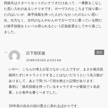
四操兵はスタートセットのシナリオだけあって、一番数をこなし
た思い入れのあるシナリオです。ガーヴスのところまで辿り着い
たのはいいが、操手技能を持った人がいなかったのもいい思い
出。仕方なく、古代のなんやかんやでガーヴスに乗っている間だ
け操手技能を１レベル得られるという応急処置をしてやり過ごし
ました。
日下部匡俊
返信
2018年3月26日 at 9:53 AM
いやー、こちらの考えが足りなかったんですが、まさか操兵技
能持たずにキャラメイクすることはないだろうという先入観が
ありまして、あとで気づいて頭を抱えた記憶があります。
最初に「操兵技能を持っているキャラクターが最低で１名必
要」とか条件を書くべきでした。
30年前の自分の頭の悪さに呆れるばかりです。