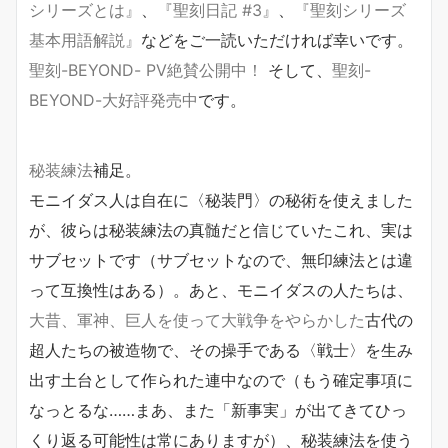
シリーズとは』
、
『聖刻日記 #3』
、
『聖刻シリーズ
基本用語解説』
などをご一読いただければ幸いです。
聖刻-BEYOND- PV絶賛公開中！
そして、
聖刻-
BEYOND-大好評発売中
です。
秘装練法
補足。
モニイダス人は自在に〈秘装門〉の秘術を使えました
が、彼らは秘装練法の真髄だと信じていたこれ、実は
サブセットです（サブセットなので、無印練法とは違
って互換性はある）。あと、モニイダスの人たちは、
大昔、軍神、巨人を使って大戦争をやらかした
古代の
超人たちの被造物で、その操手である〈戦士〉を生み
出す土台として作られた連中なので（もう確定事項に
なっとるな……まあ、また「新事実」が出てきてひっ
くり返る可能性は常にありますが）、秘装練法を使う