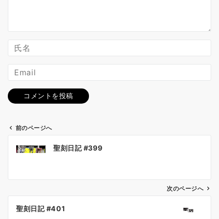
前のページへ
投
聖刻日記 #399
稿
ナ
ビ
ゲ
次のページへ
ー
聖刻日記 #401
シ