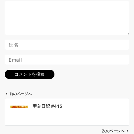
前のページへ
投
聖刻日記 #415
稿
ナ
ビ
ゲ
次のページへ