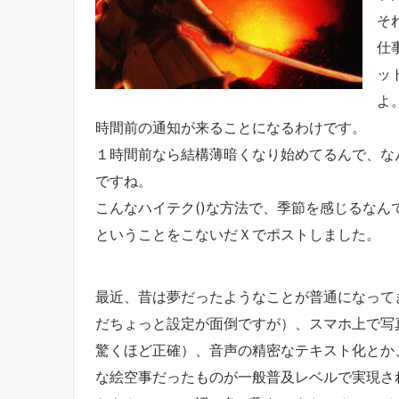
そ
仕
ッ
よ
時間前の通知が来ることになるわけです。
１時間前なら結構薄暗くなり始めてるんで、な
ですね。
こんなハイテク()な方法で、季節を感じるなん
ということをこないだＸでポストしました。
最近、昔は夢だったようなことが普通になって
だちょっと設定が面倒ですが）、スマホ上で写
驚くほど正確）、音声の精密なテキスト化とか、
な絵空事だったものが一般普及レベルで実現さ