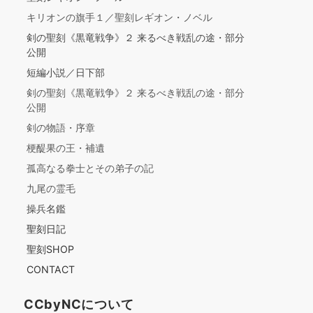
キリオンの旗手１／聖刻レギオン・ノベル
剣の聖刻《黒竜戦争》２ 来るべき戦乱の途・部分
公開
短編小説／日下部
剣の聖刻《黒竜戦争》２ 来るべき戦乱の途・部分
公開
剣の物語・序章
梗醍果の王・補遺
孤高なる拳士とその弟子の記
九尾の霊毛
操兵名鑑
聖刻日記
聖刻SHOP
CONTACT
CCbyNCについて