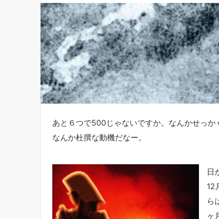
あと６つで500じゃないですか。なんかせっか
なんか杜撰な動機だなー。
日
1
ら
ヶ